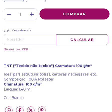
ALTERAR CEP
Entregas para o CEP:
Meios de envio
CALCULAR
Não sei meu CEP
TNT ("Tecido não tecido") Gramatura 100 g/m²
Ideal para estruturar bolsas, carteiras, necessaires, etc.
Composição: 100% Poliéster
Gramatura: 100 g/m²
Largura: 1,40 m
Cor: Branco