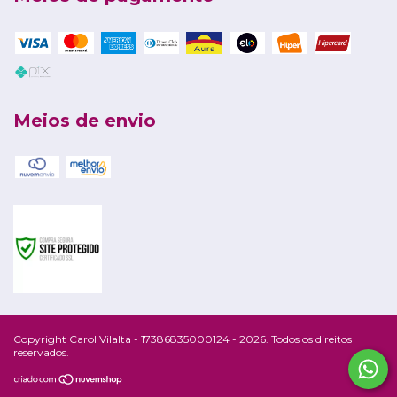
Meios de envio
Copyright Carol Vilalta - 17386835000124 - 2026. Todos os direitos
reservados.