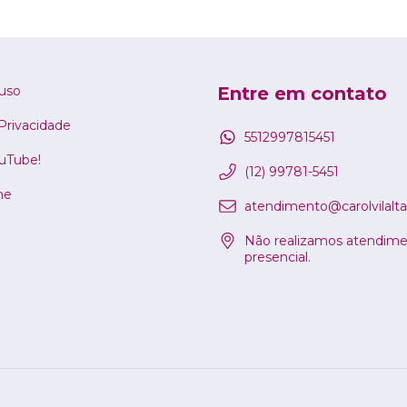
uso
Entre em contato
 Privacidade
5512997815451
ouTube!
(12) 99781-5451
ne
atendimento@carolvilalta
Não realizamos atendim
presencial.