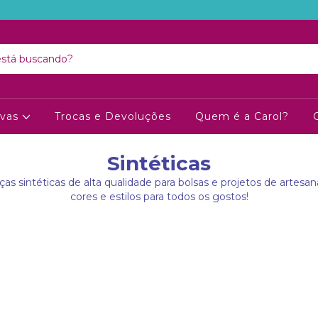
ivas
Trocas e Devoluções
Quem é a Carol?
Sintéticas
ças sintéticas de alta qualidade para bolsas e projetos de artesa
cores e estilos para todos os gostos!