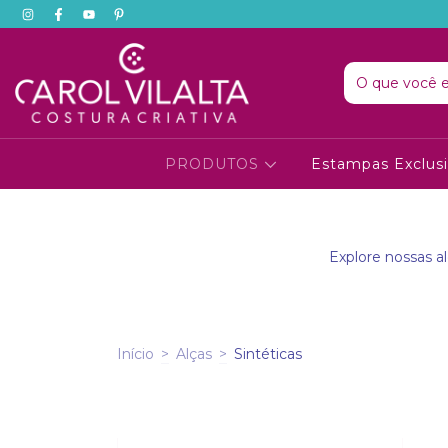
PRODUTOS
Estampas Exclus
Explore nossas al
Início
>
Alças
>
Sintéticas