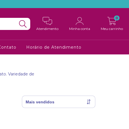
0
Atendimento
Minha conta
Meu carrinho
Contato
Horário de Atendimento
nato. Variedade de