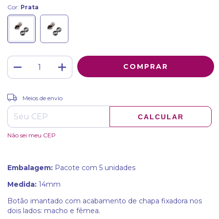
Cor:
Prata
ALTERAR CEP
Entregas para o CEP:
Meios de envio
CALCULAR
Não sei meu CEP
Embalagem:
Pacote com 5 unidades
Medida:
14mm
Botão imantado com acabamento de chapa fixadora nos
dois lados: macho e fêmea.