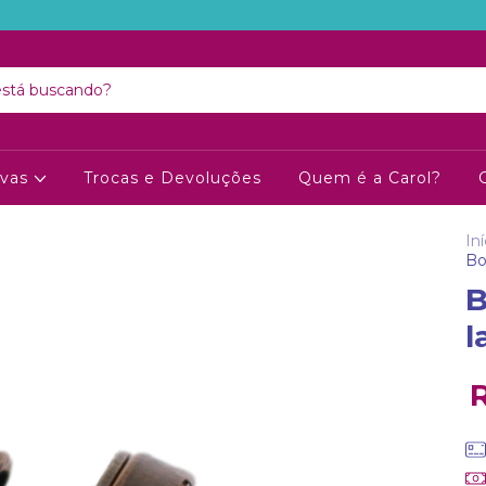
ivas
Trocas e Devoluções
Quem é a Carol?
Iní
Bo
B
l