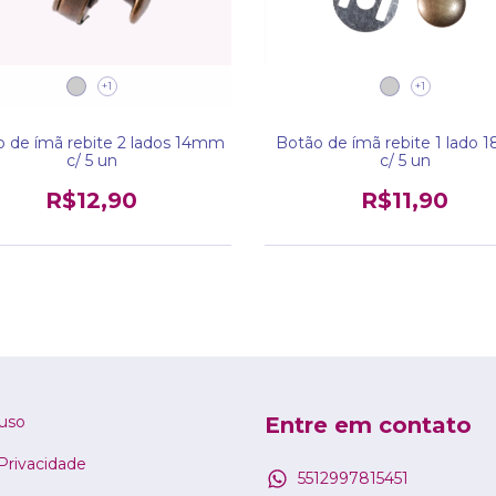
+1
+1
 de ímã rebite 2 lados 14mm
Botão de ímã rebite 1 lado
c/ 5 un
c/ 5 un
R$12,90
R$11,90
uso
Entre em contato
 Privacidade
5512997815451