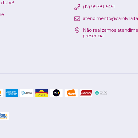
ouTube!
(12) 99781-5451
ne
atendimento@carolvilalta
Não realizamos atendim
presencial.