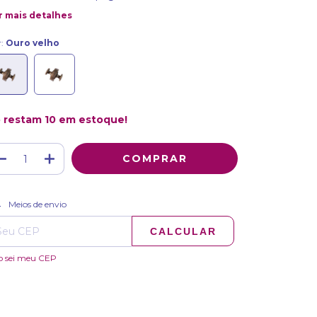
r mais detalhes
r:
Ouro velho
 restam
10
em estoque!
ALTERAR CEP
regas para o CEP:
Meios de envio
CALCULAR
o sei meu CEP