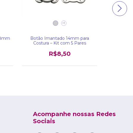
+1
 18mm
Botão Imantado 14mm para
Botão de ím
Costura – Kit com 5 Pares
R$8,50
Acompanhe nossas Redes
Sociais