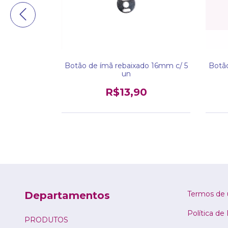
1 lado 14mm
Botão de ímã rebaixado 16mm c/ 5
Botão
un
0
R$13,90
Departamentos
Termos de 
Política de
PRODUTOS