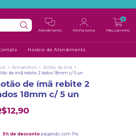
0
Atendimento
Minha conta
Meu carrinho
Contato
Horário de Atendimento
cio
>
Armarinhos
>
Botão de ímã
>
tão de ímã rebite 2 lados 18mm c/ 5 un
otão de ímã rebite 2
ados 18mm c/ 5 un
R$12,90
3% de desconto
pagando com Pix