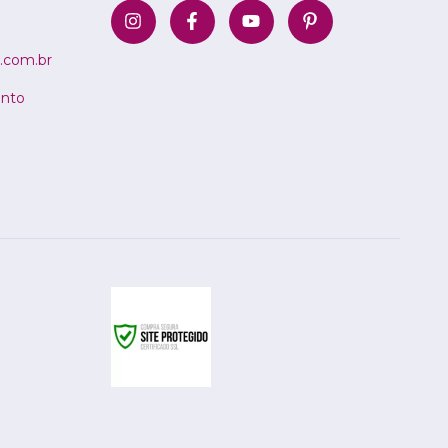
.com.br
ento