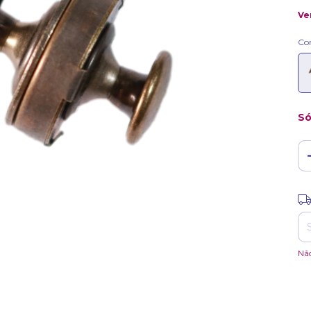
Ve
Co
Só
Ent
Nã