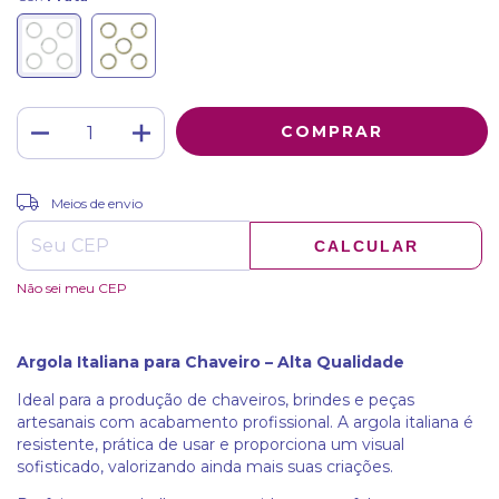
ALTERAR CEP
Entregas para o CEP:
Meios de envio
CALCULAR
Não sei meu CEP
Argola Italiana para Chaveiro – Alta Qualidade
Ideal para a produção de chaveiros, brindes e peças
artesanais com acabamento profissional. A argola italiana é
resistente, prática de usar e proporciona um visual
sofisticado, valorizando ainda mais suas criações.