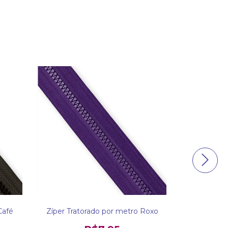
Café
Zíper Tratorado por metro Roxo
Zíper Trat