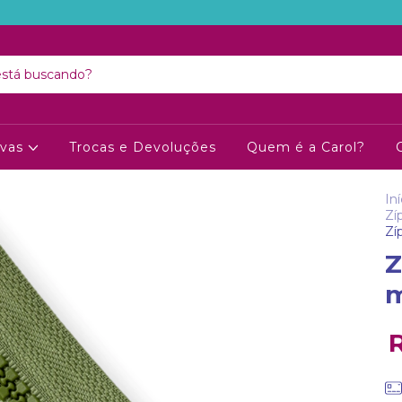
ivas
Trocas e Devoluções
Quem é a Carol?
Iní
Zí
Zí
Z
m