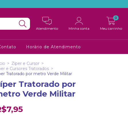
0
Atendimento
Minha conta
Meu carrinho
Contato
Horário de Atendimento
cio
>
Zíper e Cursor
>
per e Cursores Tratorados
>
per Tratorado por metro Verde Militar
íper Tratorado por
etro Verde Militar
R$7,95