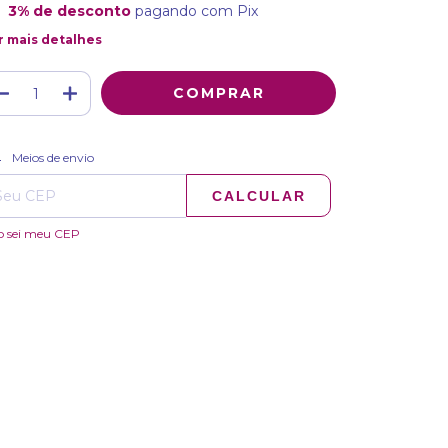
3% de desconto
pagando com Pix
r mais detalhes
ALTERAR CEP
regas para o CEP:
Meios de envio
CALCULAR
o sei meu CEP