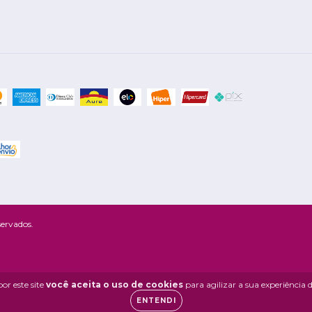
servados.
or este site
você aceita o uso de cookies
para agilizar a sua experiência
ENTENDI