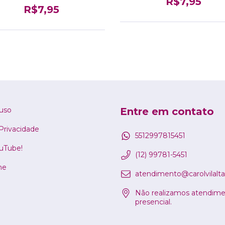
R$7,95
R$7,95
uso
Entre em contato
 Privacidade
5512997815451
ouTube!
(12) 99781-5451
ne
atendimento@carolvilalta
Não realizamos atendim
presencial.