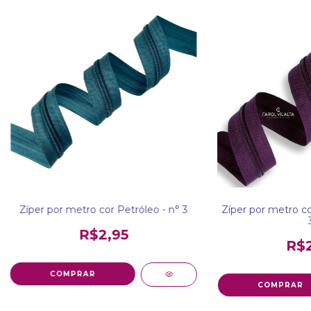
Zíper por metro cor Petróleo - n° 3
Zíper por metro co
R$2,95
R$2