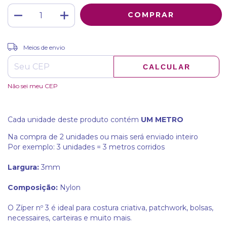
ALTERAR CEP
Entregas para o CEP:
Meios de envio
CALCULAR
Não sei meu CEP
Cada unidade deste produto contém
UM METRO
Na compra de 2 unidades ou mais será enviado inteiro
Por exemplo: 3 unidades = 3 metros corridos
Largura:
3mm
Composição:
Nylon
O Zíper nº 3 é ideal para costura criativa, patchwork, bolsas,
necessaires, carteiras e muito mais.