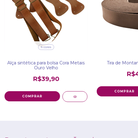
4 cores
Alça sintética para bolsa Cora Metais
Tira de Montan
Ouro Velho
R$4
R$39,90
COMPRAR