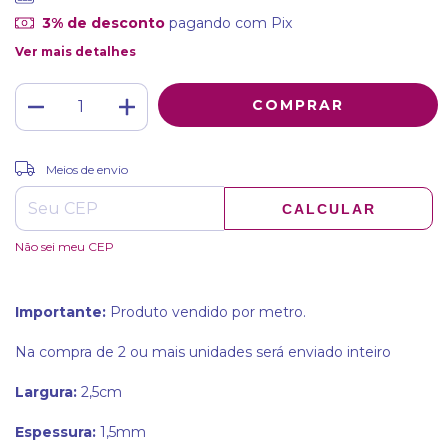
3% de desconto
pagando com Pix
Ver mais detalhes
ALTERAR CEP
Entregas para o CEP:
Meios de envio
CALCULAR
Não sei meu CEP
Importante:
Produto vendido por metro.
Na compra de 2 ou mais unidades será enviado inteiro
Largura:
2,5cm
Espessura:
1,5mm