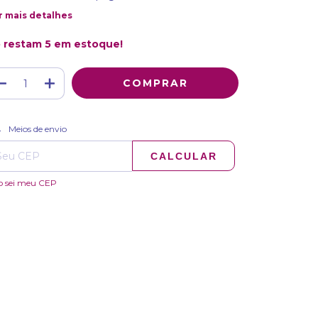
r mais detalhes
 restam
5
em estoque!
ALTERAR CEP
regas para o CEP:
Meios de envio
CALCULAR
o sei meu CEP