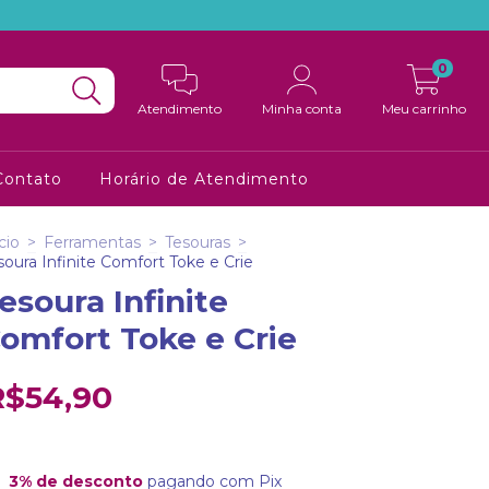
0
Atendimento
Minha conta
Meu carrinho
Contato
Horário de Atendimento
cio
>
Ferramentas
>
Tesouras
>
soura Infinite Comfort Toke e Crie
esoura Infinite
omfort Toke e Crie
R$54,90
3% de desconto
pagando com Pix