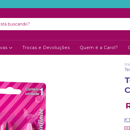
ivas
Trocas e Devoluções
Quem é a Carol?
Iní
Te
T
C