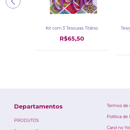
 Soft 6,5"
Kit com 3 Tesouras Titânio
Teso
 Patchwork
R$65,50
0
Departamentos
Termos de 
Política de
PRODUTOS
Carol no Y