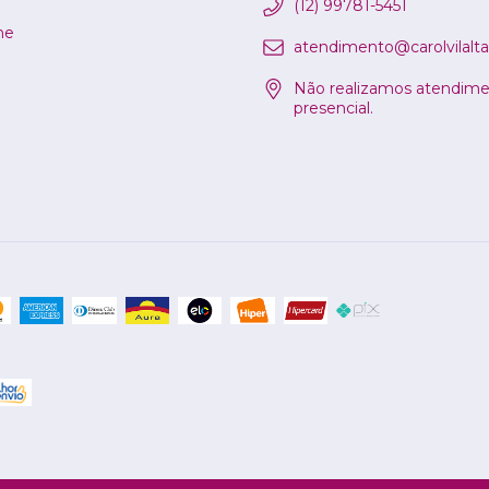
(12) 99781-5451
ne
atendimento@carolvilalta
Não realizamos atendim
presencial.