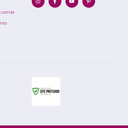
.com.br
ento