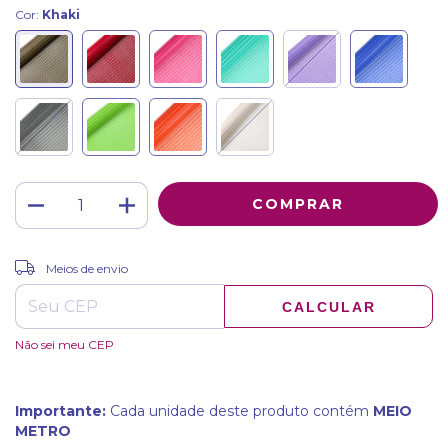
Cor:
Khaki
ALTERAR CEP
Entregas para o CEP:
Meios de envio
CALCULAR
Não sei meu CEP
Importante:
Cada unidade deste produto contém
MEIO
METRO