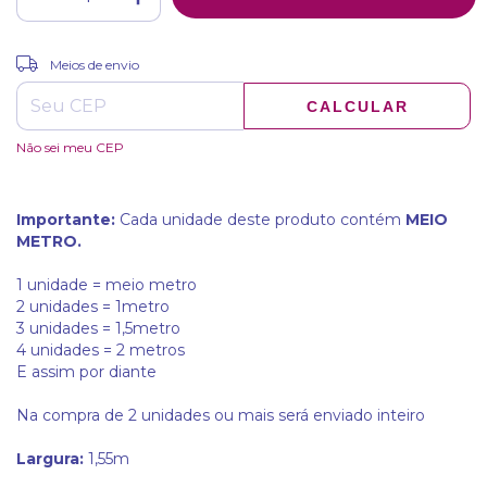
ALTERAR CEP
Entregas para o CEP:
Meios de envio
CALCULAR
Não sei meu CEP
Importante:
Cada unidade deste produto contém
MEIO
METRO.
1 unidade = meio metro
2 unidades = 1metro
3 unidades = 1,5metro
4 unidades = 2 metros
E assim por diante
Na compra de 2 unidades ou mais será enviado inteiro
Largura:
1,55m