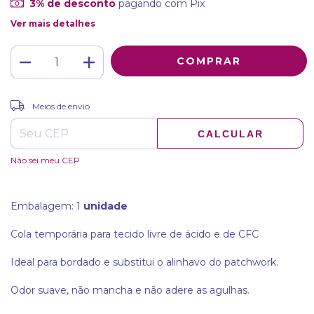
3% de desconto
pagando com Pix
Ver mais detalhes
ALTERAR CEP
Entregas para o CEP:
Meios de envio
CALCULAR
Não sei meu CEP
Embalagem: 1
unidade
Cola temporária para tecido livre de ácido e de CFC
Ideal para bordado e substitui o alinhavo do patchwork.
Odor suave, não mancha e não adere as agulhas.