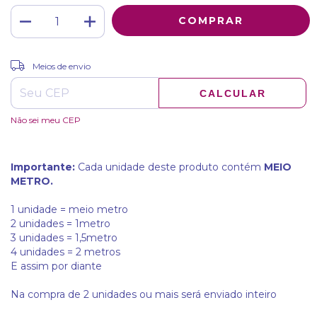
ALTERAR CEP
Entregas para o CEP:
Meios de envio
CALCULAR
Não sei meu CEP
Importante:
Cada unidade deste produto contém
MEIO
METRO.
1 unidade = meio metro
2 unidades = 1metro
3 unidades = 1,5metro
4 unidades = 2 metros
E assim por diante
Na compra de 2 unidades ou mais será enviado inteiro