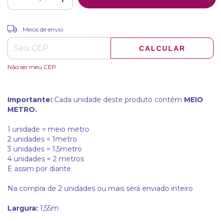
ALTERAR CEP
Entregas para o CEP:
Meios de envio
CALCULAR
Não sei meu CEP
Importante:
Cada unidade deste produto contém
MEIO
METRO.
1 unidade = meio metro
2 unidades = 1metro
3 unidades = 1,5metro
4 unidades = 2 metros
E assim por diante
Na compra de 2 unidades ou mais será enviado inteiro
Largura:
1,55m