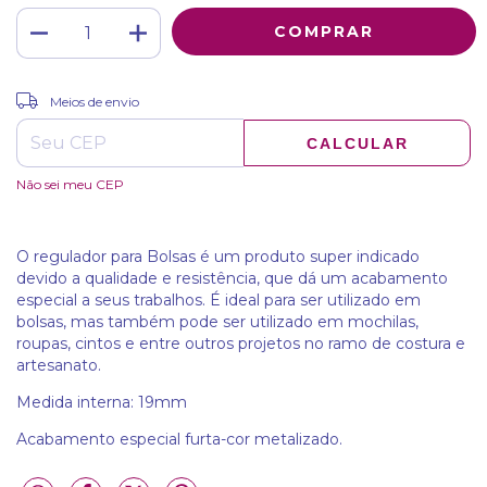
ALTERAR CEP
Entregas para o CEP:
Meios de envio
CALCULAR
Não sei meu CEP
O regulador para Bolsas é um produto super indicado
devido a qualidade e resistência, que dá um acabamento
especial a seus trabalhos. É ideal para ser utilizado em
bolsas, mas também pode ser utilizado em mochilas,
roupas, cintos e entre outros projetos no ramo de costura e
artesanato.
Medida interna: 19mm
Acabamento especial furta-cor metalizado.