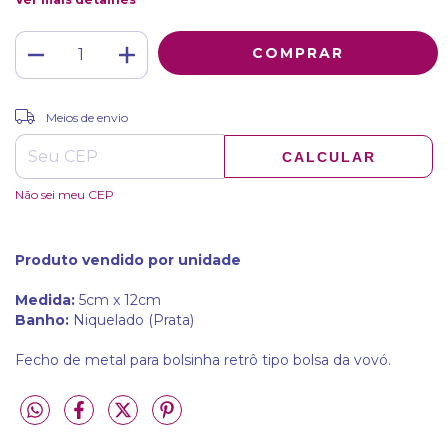
ALTERAR CEP
Entregas para o CEP:
Meios de envio
CALCULAR
Não sei meu CEP
Produto vendido por unidade
Medida:
5cm x 12cm
Banho:
Niquelado (Prata)
Fecho de metal para bolsinha retrô tipo bolsa da vovó.