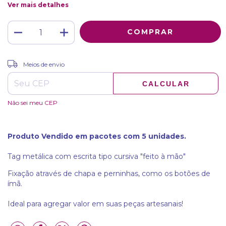
Ver mais detalhes
ALTERAR CEP
Entregas para o CEP:
Meios de envio
CALCULAR
Não sei meu CEP
Produto Vendido em pacotes com 5 unidades.
Tag metálica com escrita tipo cursiva "feito à mão"
Fixação através de chapa e perninhas, como os botões de
ímã.
Ideal para agregar valor em suas peças artesanais!