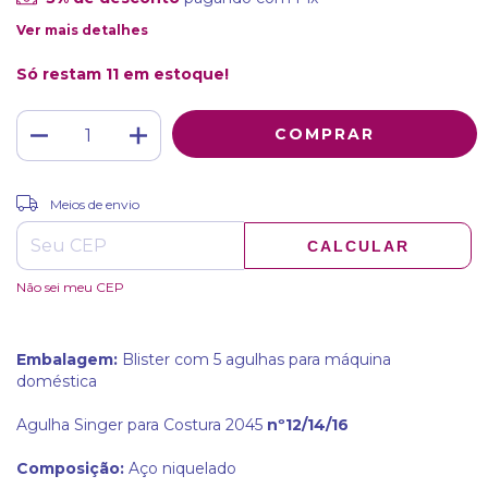
Ver mais detalhes
Só restam
11
em estoque!
ALTERAR CEP
Entregas para o CEP:
Meios de envio
CALCULAR
Não sei meu CEP
Embalagem:
Blister com 5 agulhas para máquina
doméstica
Agulha Singer para Costura 2045
nº12/14/16
Composição:
Aço niquelado