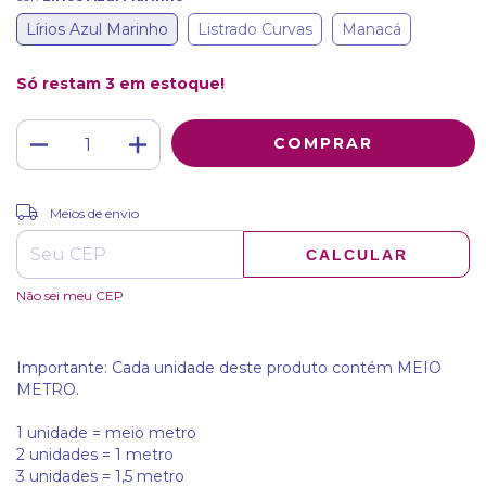
Lírios Azul Marinho
Listrado Curvas
Manacá
Só restam
3
em estoque!
ALTERAR CEP
Entregas para o CEP:
Meios de envio
CALCULAR
Não sei meu CEP
Importante: Cada unidade deste produto contém MEIO
METRO.
1 unidade = meio metro
2 unidades = 1 metro
3 unidades = 1,5 metro