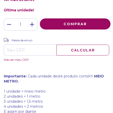
Última unidade!
ALTERAR CEP
Entregas para o CEP:
Meios de envio
CALCULAR
Não sei meu CEP
Importante:
Cada unidade deste produto contém
MEIO
METRO.
1 unidade = meio metro
2 unidades = 1 metro
3 unidades = 1,5 metro
4 unidades = 2 metros
E assim por diante