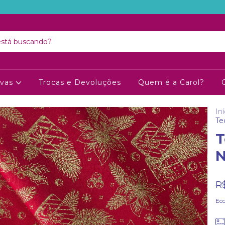
ivas
Trocas e Devoluções
Quem é a Carol?
Iní
Te
T
N
R
Ec