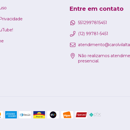
uso
Entre em contato
 Privacidade
5512997815451
ouTube!
(12) 99781-5451
ne
atendimento@carolvilalta
Não realizamos atendim
presencial.