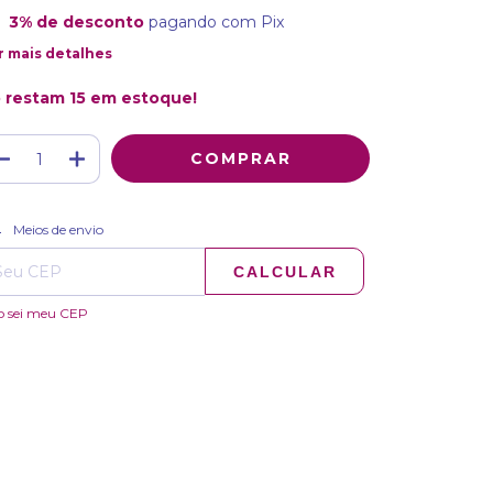
3% de desconto
pagando com Pix
r mais detalhes
 restam
15
em estoque!
ALTERAR CEP
regas para o CEP:
Meios de envio
CALCULAR
o sei meu CEP