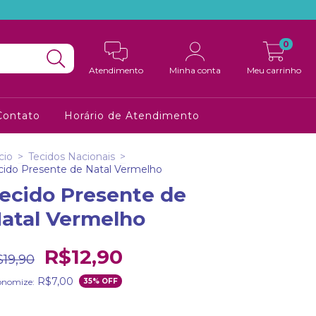
0
Atendimento
Minha conta
Meu carrinho
Contato
Horário de Atendimento
cio
>
Tecidos Nacionais
>
cido Presente de Natal Vermelho
ecido Presente de
atal Vermelho
R$12,90
$19,90
R$7,00
onomize:
35
% OFF