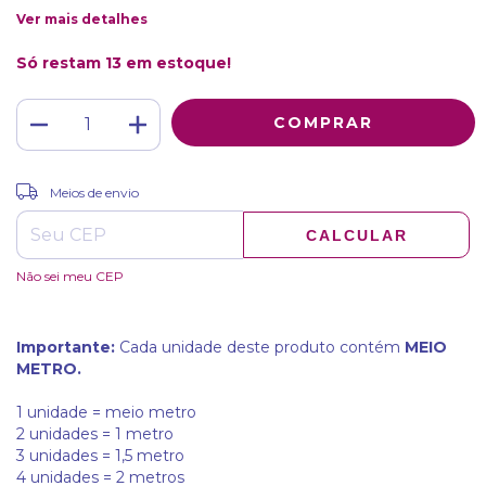
Ver mais detalhes
Só restam
13
em estoque!
ALTERAR CEP
Entregas para o CEP:
Meios de envio
CALCULAR
Não sei meu CEP
Importante:
Cada unidade deste produto contém
MEIO
METRO.
1 unidade = meio metro
2 unidades = 1 metro
3 unidades = 1,5 metro
4 unidades = 2 metros