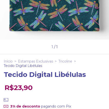
1
/
1
Início
>
Estampas Exclusivas
>
Tricoline
>
Tecido Digital Libélulas
Tecido Digital Libélulas
R$23,90
3% de desconto
pagando com Pix