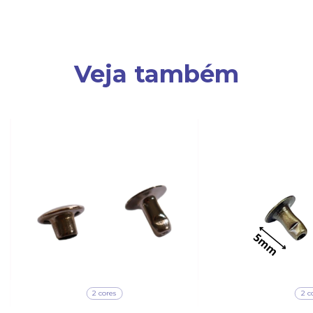
Veja também
2 cores
2 c