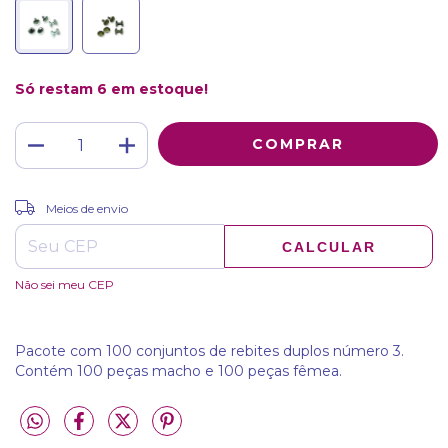
Só restam
6
em estoque!
ALTERAR CEP
Entregas para o CEP:
Meios de envio
CALCULAR
Não sei meu CEP
Pacote com 100 conjuntos de rebites duplos número 3.
Contém 100 peças macho e 100 peças fêmea.