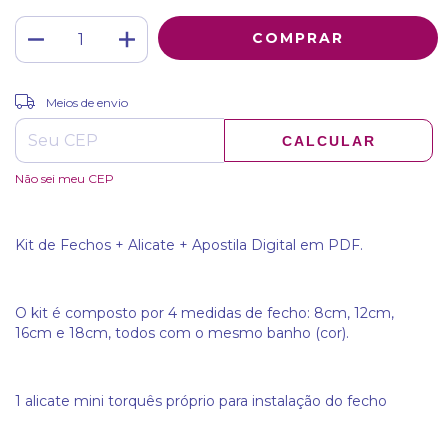
ALTERAR CEP
Entregas para o CEP:
Meios de envio
CALCULAR
Não sei meu CEP
Kit de Fechos + Alicate + Apostila Digital em PDF.
O kit é composto por 4 medidas de fecho: 8cm, 12cm,
16cm e 18cm, todos com o mesmo banho (cor).
1 alicate mini torquês próprio para instalação do fecho