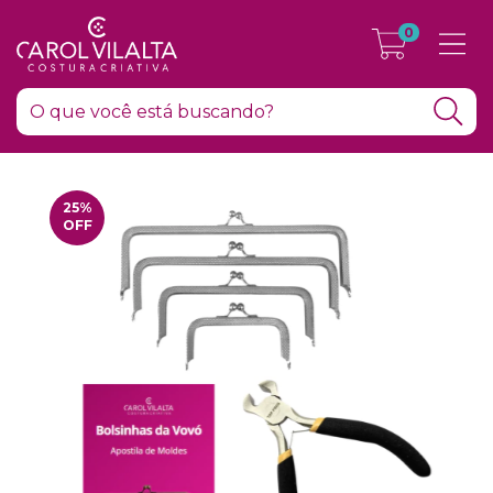
0
25
%
OFF