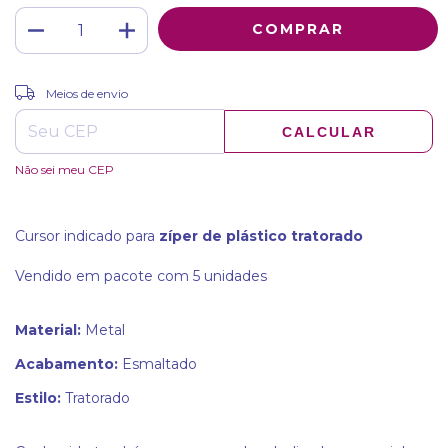
ALTERAR CEP
Entregas para o CEP:
Meios de envio
CALCULAR
Não sei meu CEP
Cursor indicado para
zíper de plástico tratorado
Vendido em pacote com 5 unidades
Material
:
Metal
Acabamento
:
Esmaltado
Estilo
:
Tratorado